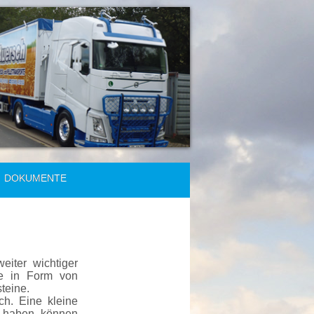
DOKUMENTE
iter wichtiger
fe in Form von
teine.
h. Eine kleine
e haben, können