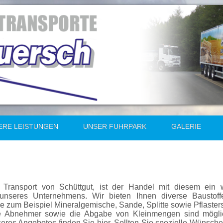
ERE LEISTUNGEN
UNSER FUHRPARK
GALERIE
ransport von Schüttgut, ist der Handel mit diesem ein we
 unseres Unternehmens. Wir bieten Ihnen diverse Baustof
ie zum Beispiel Mineralgemische, Sande, Splitte sowie Pflasters
e Abnehmer sowie die Abgabe von Kleinmengen sind möglic
res Angebotes finden Sie hier. Sollten Sie spezielle Wünsch