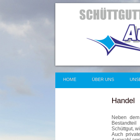
HOME
ÜBER UNS
UNS
Handel
Neben dem T
Bestandteil
Schüttgut, w
Auch privat
Auswahl unse